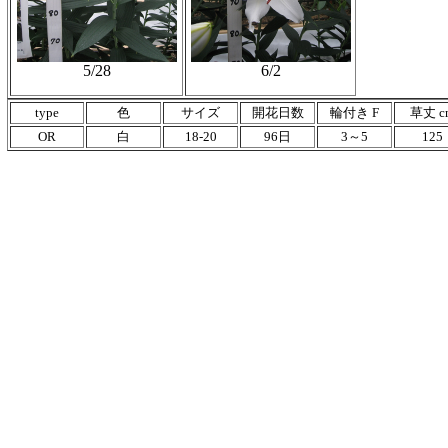
5/28
6/2
type
色
サイズ
開花日数
輪付き F
草丈 c
OR
白
18-20
96日
3～5
125