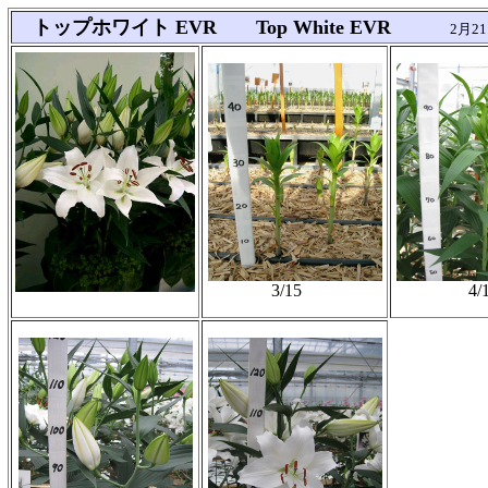
トップホワイト EVR Top White EVR
2月2
3/15
4/