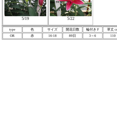
5/19
5/22
type
色
サイズ
開花日数
輪付き F
草丈 c
OR
赤
16-18
89日
3～6
110