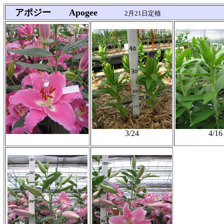
アポジー Apogee
2月21日定植
3/24
4/16