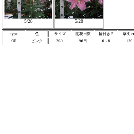
5/28
5/28
type
色
サイズ
開花日数
輪付き F
草丈 c
OR
ピンク
20/+
96日
6～8
130