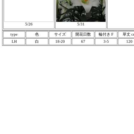
5/26
5/31
type
色
サイズ
開花日数
輪付き F
草丈 c
LH
白
18-20
67
3-5
120