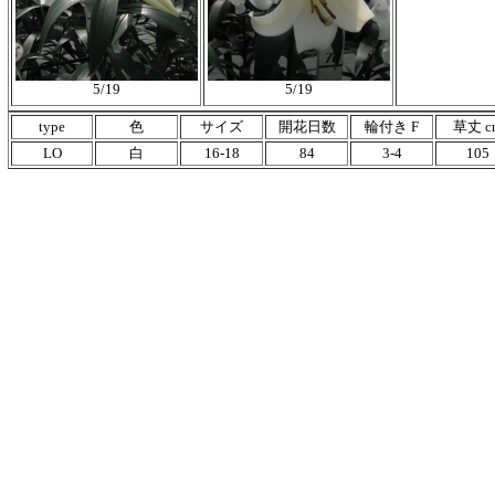
5/19
5/19
type
色
サイズ
開花日数
輪付き F
草丈 c
LO
白
16-18
84
3-4
105