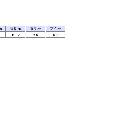
m
蕾長 cm
首長 cm
花径 cm
10-12
6-8
16-18