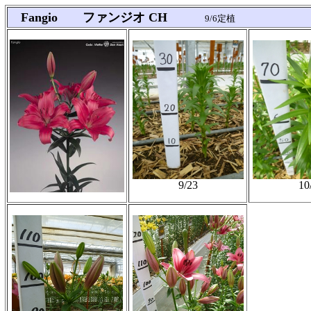
Fangio ファンジオ CH
9/6定植
9/23
10