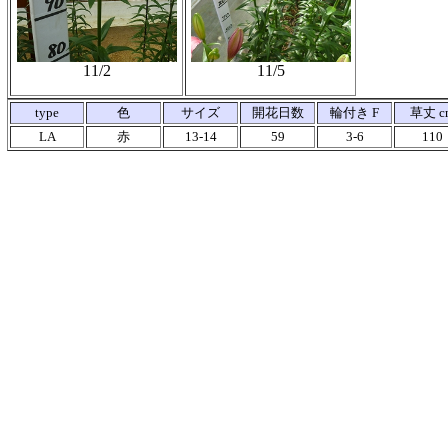
11/2
11/5
type
色
サイズ
開花日数
輪付き F
草丈 c
LA
赤
13-14
59
3-6
110