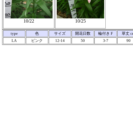
10/22
10/25
type
色
サイズ
開花日数
輪付き F
草丈 c
LA
ピンク
12-14
50
3-7
90