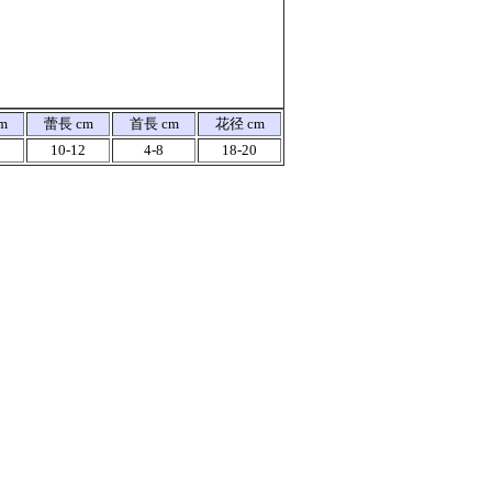
m
蕾長 cm
首長 cm
花径 cm
10-12
4-8
18-20