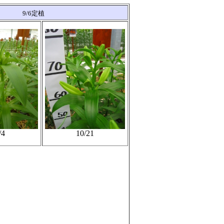
9/6定植
/4
10/21