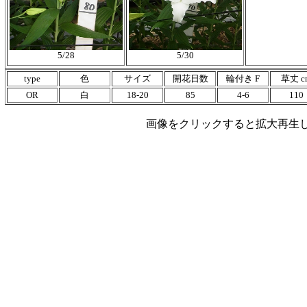
5/28
5/30
type
色
サイズ
開花日数
輪付き F
草丈 c
OR
白
18-20
85
4-6
110
画像をクリックすると拡大再生