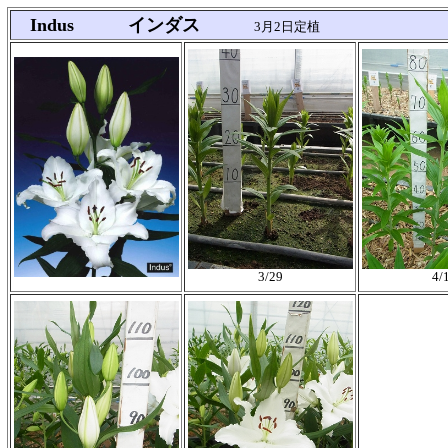
Indus インダス
3月2日定植
3/29
4/