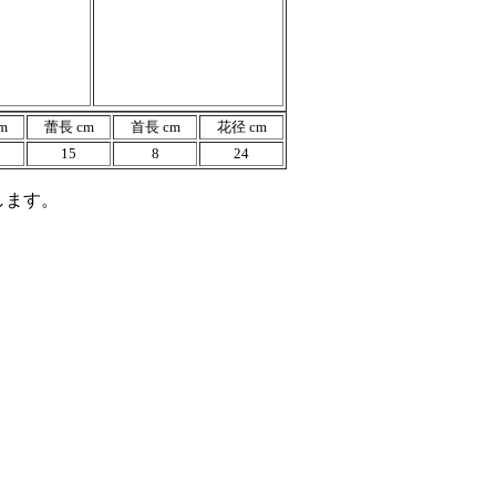
m
蕾長 cm
首長 cm
花径 cm
15
8
24
します。