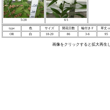
5/28
6/1
type
色
サイズ
開花日数
輪付き F
草丈 c
OR
白
18-20
86
3-6
95
画像をクリックすると拡大再生