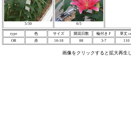
5/30
6/5
type
色
サイズ
開花日数
輪付き F
草丈 c
OR
赤
16-18
88
3-7
110
画像をクリックすると拡大再生