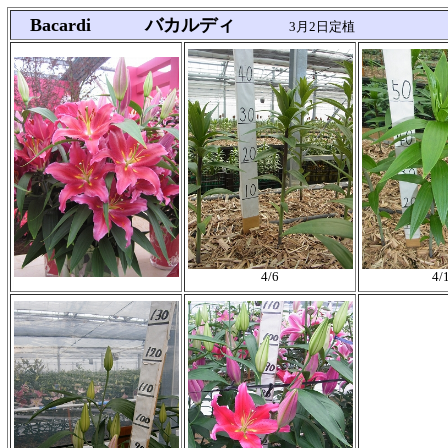
Bacardi バカルディ
3月2日定植
4/6
4/