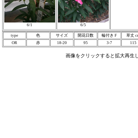
6/1
6/5
type
色
サイズ
開花日数
輪付き F
草丈 c
OR
赤
18-20
95
3-7
115
画像をクリックすると拡大再生