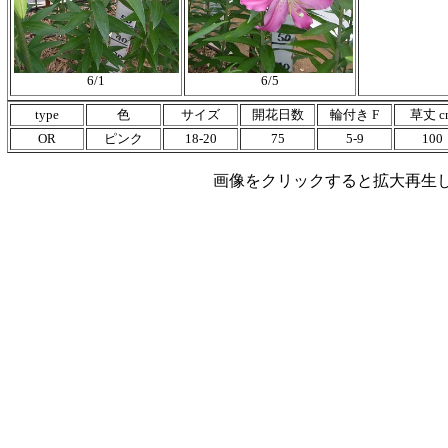
6/1
6/5
type
色
サイズ
開花日数
輪付き F
草丈 c
OR
ピンク
18-20
75
5-9
100
画像をクリックすると拡大再生