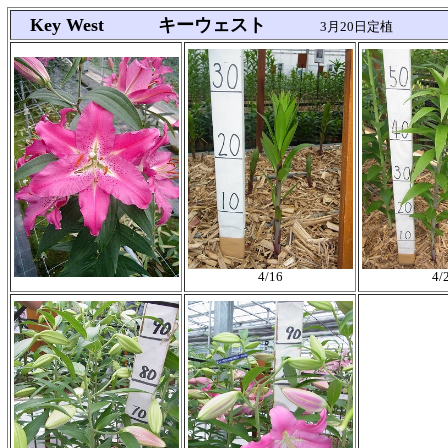
Key West キーウェスト
3月20日定植
4/16
4/