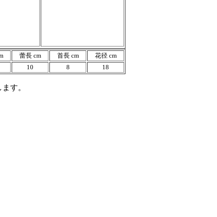
m
蕾長 cm
首長 cm
花径 cm
10
8
18
します。