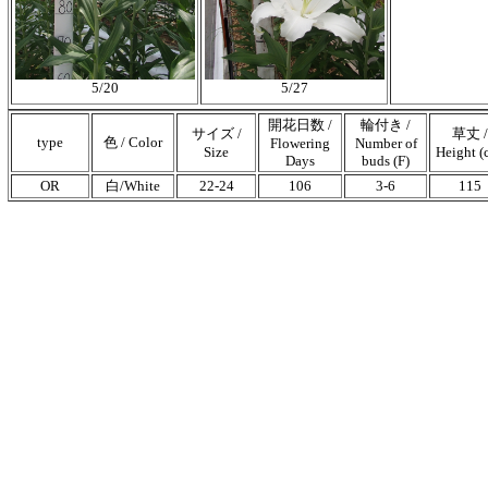
5/20
5/27
開花日数 /
輪付き /
サイズ /
草丈 /
type
色 / Color
Flowering
Number of
Size
Height (
Days
buds (F)
OR
白/White
22-24
106
3-6
115