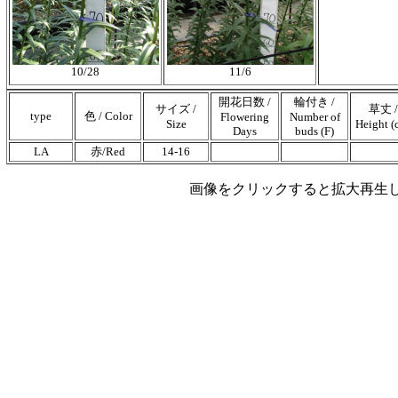
10/28
11/6
開花日数 /
輪付き /
サイズ /
草丈 /
type
色 / Color
Flowering
Number of
Size
Height (
Days
buds (F)
LA
赤/Red
14-16
画像をクリックすると拡大再生