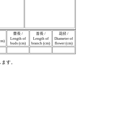
蕾長 /
首長 /
花径 /
Length of
Length of
Diameter of
cm)
buds (cm)
branch (cm)
flower (cm)
します。