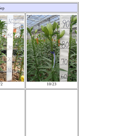
Sep
/2
10/23