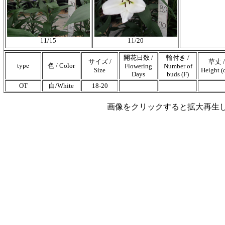
11/15
11/20
開花日数 /
輪付き /
サイズ /
草丈 /
type
色 / Color
Flowering
Number of
Size
Height (
Days
buds (F)
OT
白/White
18-20
画像をクリックすると拡大再生