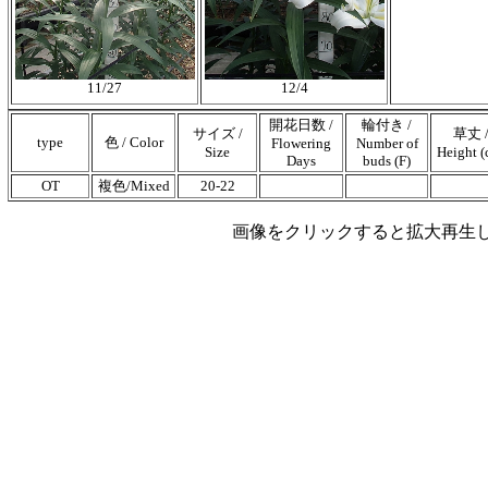
11/27
12/4
開花日数 /
輪付き /
サイズ /
草丈 
type
色 / Color
Flowering
Number of
Size
Height (
Days
buds (F)
OT
複色/Mixed
20-22
画像をクリックすると拡大再生