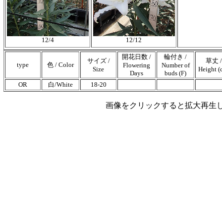
12/4
12/12
開花日数 /
輪付き /
サイズ /
草丈 /
type
色 / Color
Flowering
Number of
Size
Height (
Days
buds (F)
OR
白/White
18-20
画像をクリックすると拡大再生