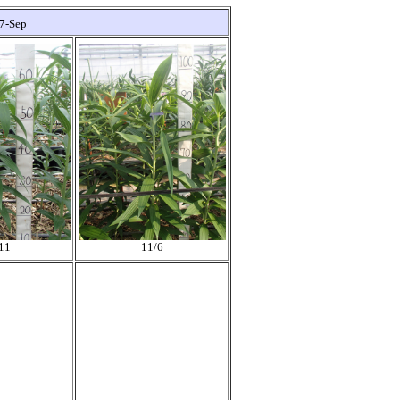
7-Sep
11
11/6