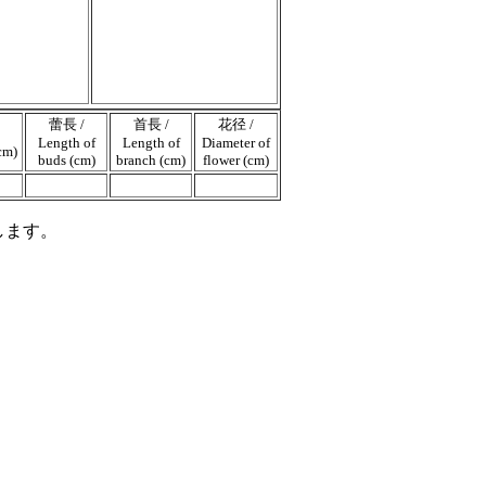
蕾長 /
首長 /
花径 /
Length of
Length of
Diameter of
cm)
buds (cm)
branch (cm)
flower (cm)
します。