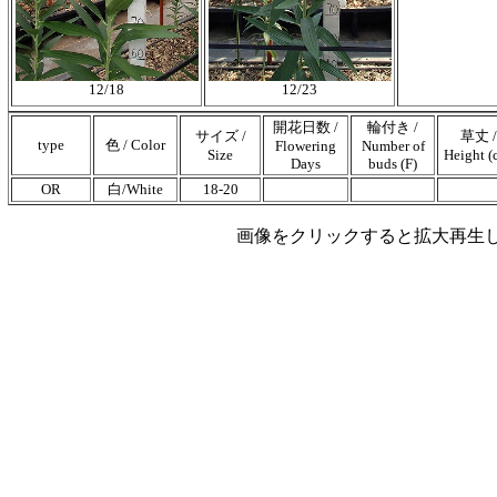
12/18
12/23
開花日数 /
輪付き /
サイズ /
草丈 /
type
色 / Color
Flowering
Number of
Size
Height (
Days
buds (F)
OR
白/White
18-20
画像をクリックすると拡大再生