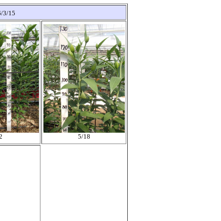
/3/15
2
5/18