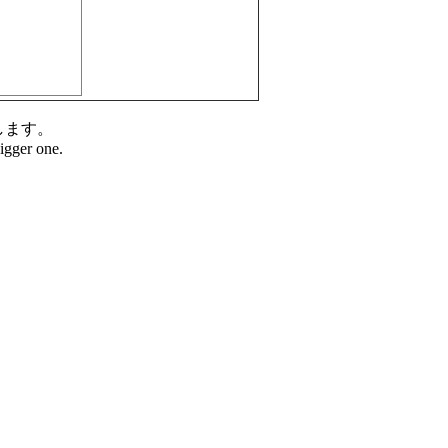
します。
bigger one.