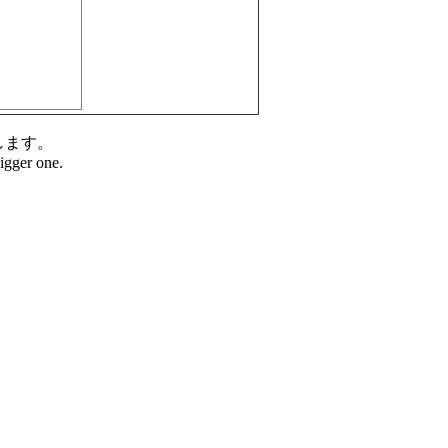
します。
bigger one.