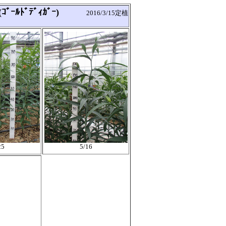
ｰﾙﾄﾞﾃﾞｨｶﾞｰ)
2016/3/15定植
25
5/16