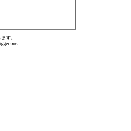
します。
bigger one.