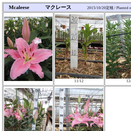
Mcaleese マクレース
2015/10/20定植 / Planted 
11/12
12