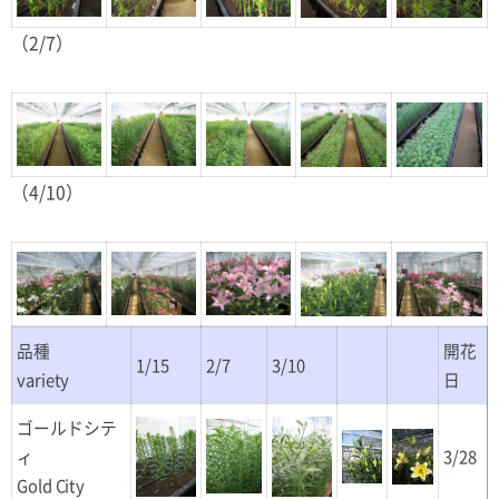
（2/7）
（4/10）
品種
開花
1/15
2/7
3/10
variety
日
ゴールドシテ
ィ
3/28
Gold City