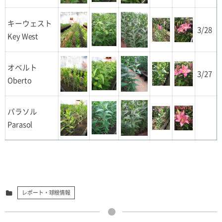
キーウェスト
3/28
Key West
オベルト
3/27
Oberto
パラソル
Parasol
レポート・球根情報