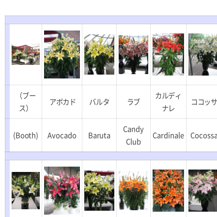
（ブー
カルディ
アボカド
バルタ
ラブ
ココッ
ス）
ナレ
Candy
(Booth)
Avocado
Baruta
Cardinale
Cocoss
Club