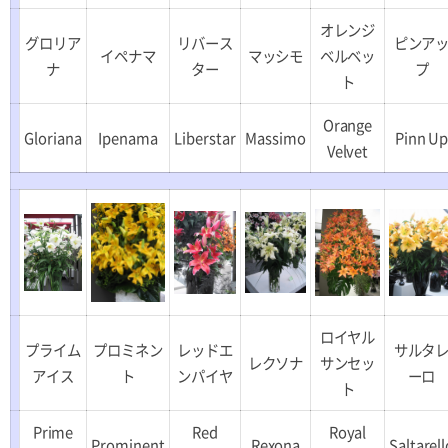
オレンジ
グロリア
リバース
ピンア
イペナマ
マッシモ
ベルベッ
ナ
ター
プ
ト
Orange
Gloriana
Ipenama
Liberstar
Massimo
Pinn U
Velvet
ロイヤル
プライム
プロミネン
レッドエ
サルタ
レクソナ
サンセッ
アイス
ト
ンパイヤ
ーロ
ト
Prime
Red
Royal
Prominent
Rexona
Saltarell