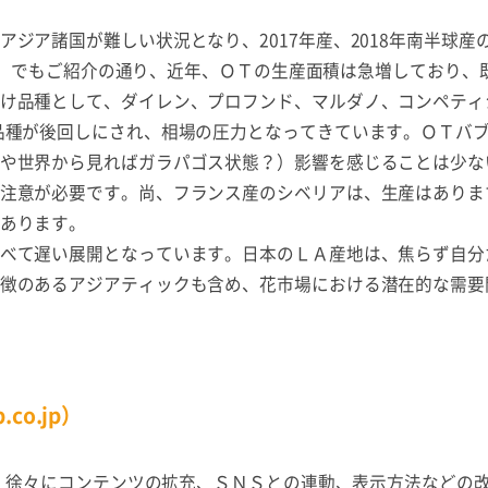
ジア諸国が難しい状況となり、2017年産、2018年南半球産
18付）でもご紹介の通り、近年、ＯＴの生産面積は急増しており、
け品種として、ダイレン、プロフンド、マルダノ、コンペティシ
品種が後回しにされ、相場の圧力となってきています。ＯＴバ
や世界から見ればガラパゴス状態？）影響を感じることは少な
注意が必要です。尚、フランス産のシベリアは、生産はありま
あります。
べて遅い展開となっています。日本のＬＡ産地は、焦らず自分
徴のあるアジアティックも含め、花市場における潜在的な需要
o.jp）
、徐々にコンテンツの拡充、ＳＮＳとの連動、表示方法などの改修