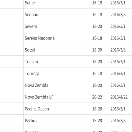
Seine
16-18
2016/3/1
Sedano
16-18
2016/3/8
Severn
18-20
2016/3/1
Serena Madonna
16-18
2016/3/1
Sotsji
18-20
2016/3/8
Tucson
18-20
2016/3/1
Tourega
16-18
2016/3/1
Nova Zembla
18-20
2016/3/1
Nova Zembla LF
20-22
2016/4/22
Pacific Ocean
18-20
2016/3/1
Pathos
18-20
2016/3/8