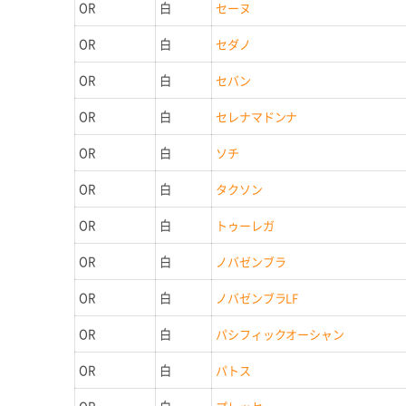
OR
白
セーヌ
OR
白
セダノ
OR
白
セバン
OR
白
セレナマドンナ
OR
白
ソチ
OR
白
タクソン
OR
白
トゥーレガ
OR
白
ノバゼンブラ
OR
白
ノバゼンブラLF
OR
白
パシフィックオーシャン
OR
白
パトス