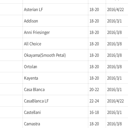
Asterian LF
18-20
2016/4/22
Addison
18-20
2016/3/1
Anni Friesinger
18-20
2016/3/8
All Choice
18-20
2016/3/8
Okayama(Smooth Petal)
18-20
2016/3/8
Ortolan
18-20
2016/3/8
Kayenta
18-20
2016/3/1
Casa Blanca
20-22
2016/3/1
CasaBlanca LF
22-24
2016/4/22
Castellani
16-18
2016/3/1
Camastra
18-20
2016/3/8