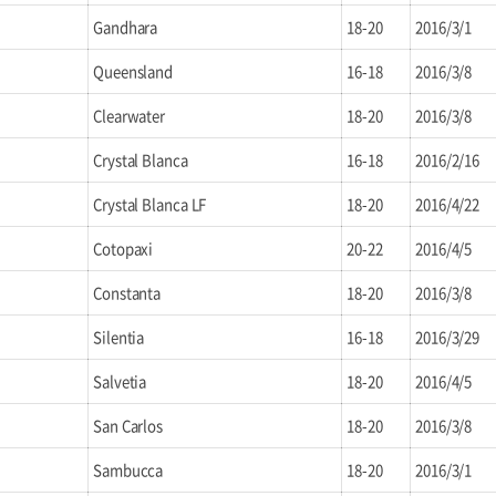
Gandhara
18-20
2016/3/1
Queensland
16-18
2016/3/8
Clearwater
18-20
2016/3/8
Crystal Blanca
16-18
2016/2/16
Crystal Blanca LF
18-20
2016/4/22
Cotopaxi
20-22
2016/4/5
Constanta
18-20
2016/3/8
Silentia
16-18
2016/3/29
Salvetia
18-20
2016/4/5
San Carlos
18-20
2016/3/8
Sambucca
18-20
2016/3/1