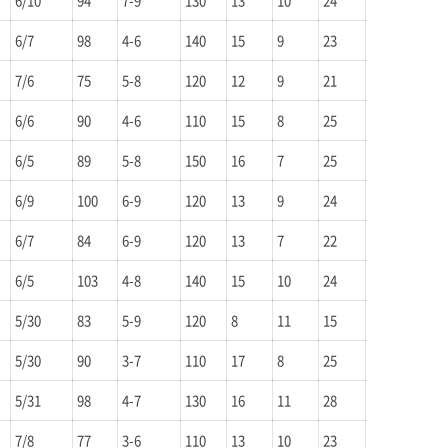
6/10
94
7-9
130
13
10
24
6/7
98
4-6
140
15
9
23
7/6
75
5-8
120
12
9
21
6/6
90
4-6
110
15
8
25
6/5
89
5-8
150
16
7
25
6/9
100
6-9
120
13
9
24
6/7
84
6-9
120
13
7
22
6/5
103
4-8
140
15
10
24
5/30
83
5-9
120
8
11
15
5/30
90
3-7
110
17
8
25
5/31
98
4-7
130
16
11
28
7/8
77
3-6
110
13
10
23