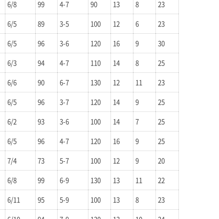
6/8
99
4-7
90
13
8
23
6/5
89
3-5
100
12
6
23
6/5
96
3-6
120
16
9
30
6/3
94
4-7
110
14
8
25
6/6
90
6-7
130
12
11
23
6/5
96
3-7
120
14
9
25
6/2
93
3-6
100
14
7
25
6/5
96
4-7
120
16
9
25
7/4
73
5-7
100
12
9
20
6/8
99
6-9
130
13
11
22
6/11
95
5-9
100
13
8
23