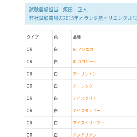
試験農場担当 飯田 正人
弊社試験農場の2015年オランダ産オリエンタル
タイプ
色
品種
OR
白
RLアンニカ
OR
白
RLカロリーナ
OR
白
アーリントン
OR
白
アーレッタ
OR
白
アイスクリア
OR
白
アイスダンサー
OR
白
アイスドリーマー
OR
白
アステリアン