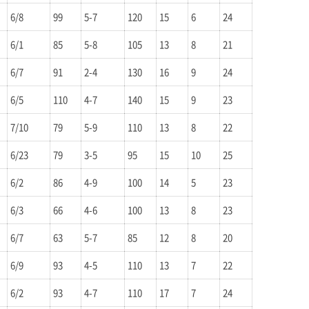
6/8
99
5-7
120
15
6
24
6/1
85
5-8
105
13
8
21
6/7
91
2-4
130
16
9
24
6/5
110
4-7
140
15
9
23
7/10
79
5-9
110
13
8
22
6/23
79
3-5
95
15
10
25
6/2
86
4-9
100
14
5
23
6/3
66
4-6
100
13
8
23
6/7
63
5-7
85
12
8
20
6/9
93
4-5
110
13
7
22
6/2
93
4-7
110
17
7
24