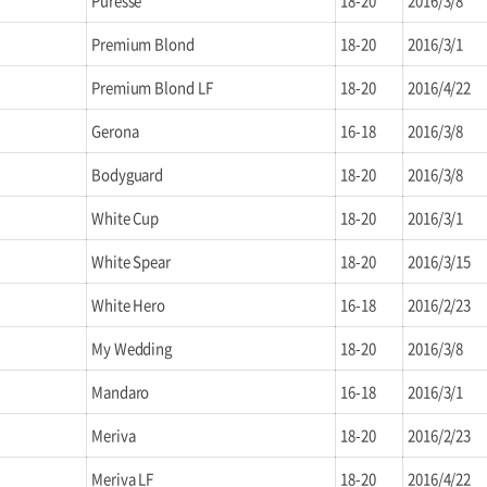
Puresse
18-20
2016/3/8
Premium Blond
18-20
2016/3/1
Premium Blond LF
18-20
2016/4/22
Gerona
16-18
2016/3/8
Bodyguard
18-20
2016/3/8
White Cup
18-20
2016/3/1
White Spear
18-20
2016/3/15
White Hero
16-18
2016/2/23
My Wedding
18-20
2016/3/8
Mandaro
16-18
2016/3/1
Meriva
18-20
2016/2/23
Meriva LF
18-20
2016/4/22