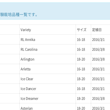
試験栽培品種一覧です。
Variety
サイズ
定植日
RL Annika
16-18
2016/3/1
RL Carolina
16-18
2016/3/8
Arlington
18-20
2016/3/8
Arletta
16-18
2016/3/1
Ice Clear
18-20
2016/3/1
Ice Dancer
16-18
2016/3/1
Ice Dreamer
18-20
2016/3/8
Asterian
18-20
2016/3/1