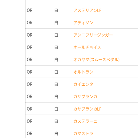
OR
白
アステリアンLF
OR
白
アディソン
OR
白
アンニフリージンガー
OR
白
オールチョイス
OR
白
オカヤマ(スムースペタル)
OR
白
オルトラン
OR
白
カイエンタ
OR
白
カサブランカ
OR
白
カサブランカLF
OR
白
カステラーニ
OR
白
カマストラ