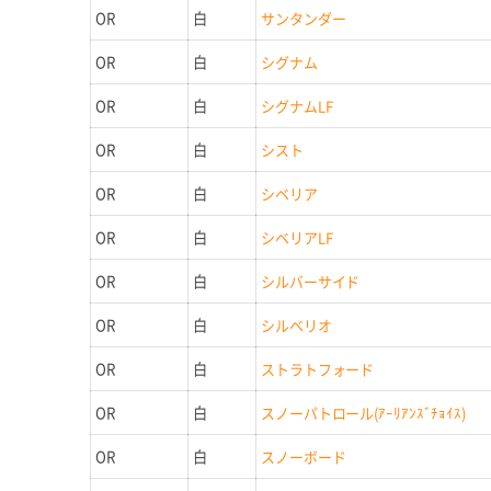
OR
白
サンタンダー
OR
白
シグナム
OR
白
シグナムLF
OR
白
シスト
OR
白
シベリア
OR
白
シベリアLF
OR
白
シルバーサイド
OR
白
シルベリオ
OR
白
ストラトフォード
OR
白
スノーパトロール(ｱｰﾘｱﾝｽﾞﾁｮｲｽ)
OR
白
スノーボード