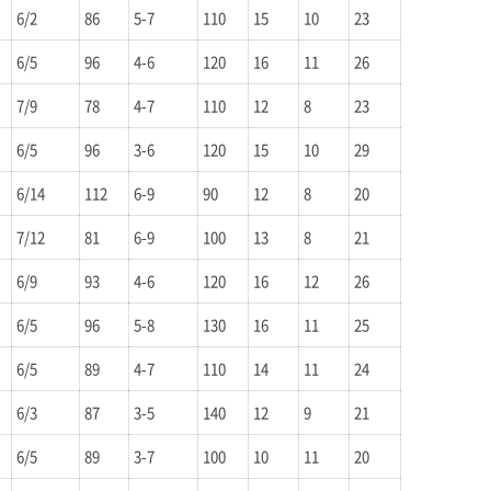
6/2
86
5-7
110
15
10
23
6/5
96
4-6
120
16
11
26
7/9
78
4-7
110
12
8
23
6/5
96
3-6
120
15
10
29
6/14
112
6-9
90
12
8
20
7/12
81
6-9
100
13
8
21
6/9
93
4-6
120
16
12
26
6/5
96
5-8
130
16
11
25
6/5
89
4-7
110
14
11
24
6/3
87
3-5
140
12
9
21
6/5
89
3-7
100
10
11
20