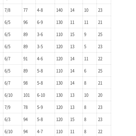
7/8
77
4-8
140
14
10
23
6/5
96
6-9
130
11
11
21
6/5
89
3-6
110
15
9
25
6/5
89
3-5
120
13
5
23
6/7
91
4-6
120
14
11
22
6/5
89
5-8
110
14
6
25
6/7
98
5-8
130
14
8
21
6/10
101
6-10
130
13
10
20
7/9
78
5-9
120
13
8
23
6/3
94
5-8
120
15
8
23
6/10
94
4-7
110
11
8
22