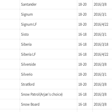
Santander
18-20
2016/3/8
Signum
18-20
2016/3/1
Signum LF
18-20
2016/4/22
Sisto
16-18
2016/3/1
Siberia
16-18
2016/3/18
Siberia LF
16-18
2016/4/22
Silverside
18-20
2016/3/8
Silverio
18-20
2016/3/1
Stratford
18-20
2016/3/8
Snow Patrol(Arjan’s choice)
16-18
2016/3/8
Snow Board
16-18
2016/3/8