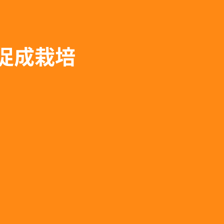
ル促成栽培