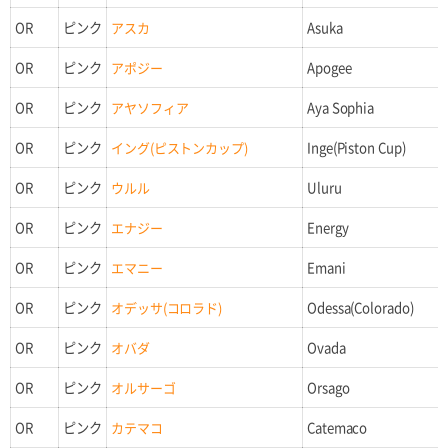
OR
ピンク
アスカ
Asuka
OR
ピンク
アポジー
Apogee
OR
ピンク
アヤソフィア
Aya Sophia
OR
ピンク
イング(ピストンカップ)
Inge(Piston Cup)
OR
ピンク
ウルル
Uluru
OR
ピンク
エナジー
Energy
OR
ピンク
エマニー
Emani
OR
ピンク
オデッサ(コロラド)
Odessa(Colorado)
OR
ピンク
オバダ
Ovada
OR
ピンク
オルサーゴ
Orsago
OR
ピンク
カテマコ
Catemaco