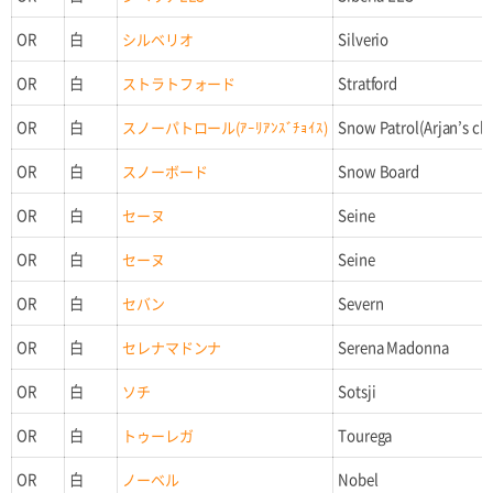
OR
白
シルベリオ
Silverio
OR
白
ストラトフォード
Stratford
OR
白
スノーパトロール(ｱｰﾘｱﾝｽﾞﾁｮｲｽ)
Snow Patrol(Arjan’s ch
OR
白
スノーボード
Snow Board
OR
白
セーヌ
Seine
OR
白
セーヌ
Seine
OR
白
セバン
Severn
OR
白
セレナマドンナ
Serena Madonna
OR
白
ソチ
Sotsji
OR
白
トゥーレガ
Tourega
OR
白
ノーベル
Nobel