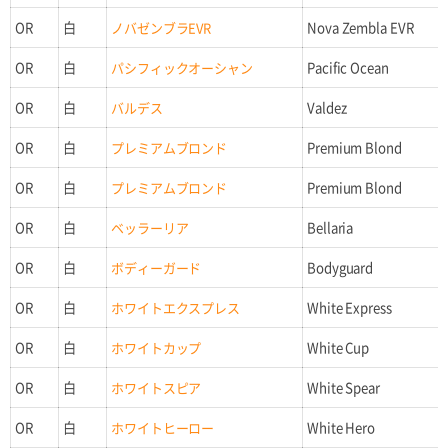
OR
白
ノバゼンブラEVR
Nova Zembla EVR
OR
白
パシフィックオーシャン
Pacific Ocean
OR
白
バルデス
Valdez
OR
白
プレミアムブロンド
Premium Blond
OR
白
プレミアムブロンド
Premium Blond
OR
白
ベッラーリア
Bellaria
OR
白
ボディーガード
Bodyguard
OR
白
ホワイトエクスプレス
White Express
OR
白
ホワイトカップ
White Cup
OR
白
ホワイトスピア
White Spear
OR
白
ホワイトヒーロー
White Hero