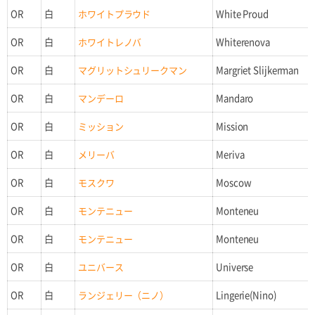
OR
白
ホワイトプラウド
White Proud
OR
白
ホワイトレノバ
Whiterenova
OR
白
マグリットシュリークマン
Margriet Slijkerman
OR
白
マンデーロ
Mandaro
OR
白
ミッション
Mission
OR
白
メリーバ
Meriva
OR
白
モスクワ
Moscow
OR
白
モンテニュー
Monteneu
OR
白
モンテニュー
Monteneu
OR
白
ユニバース
Universe
OR
白
ランジェリー（ニノ）
Lingerie(Nino)