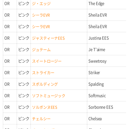
OR
ピンク
ジ・エッジ
The Edge
OR
ピンク
シーラEVR
Sheila EVR
OR
ピンク
シーラEVR
Sheila EVR
OR
ピンク
ジャスティーナEES
Justina EES
OR
ピンク
ジュテーム
Je T’aime
OR
ピンク
スイートロージー
Sweetrosy
OR
ピンク
ストライカー
Striker
OR
ピンク
スポルディング
Spalding
OR
ピンク
ソフトミュージック
Softmusic
OR
ピンク
ソルボンヌEES
Sorbonne EES
OR
ピンク
チェルシー
Chelsea