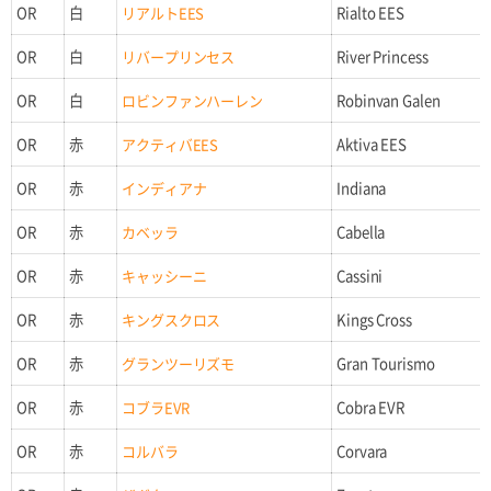
OR
白
リアルトEES
Rialto EES
OR
白
リバープリンセス
River Princess
OR
白
ロビンファンハーレン
Robinvan Galen
OR
赤
アクティバEES
Aktiva EES
OR
赤
インディアナ
Indiana
OR
赤
カベッラ
Cabella
OR
赤
キャッシーニ
Cassini
OR
赤
キングスクロス
Kings Cross
OR
赤
グランツーリズモ
Gran Tourismo
OR
赤
コブラEVR
Cobra EVR
OR
赤
コルバラ
Corvara