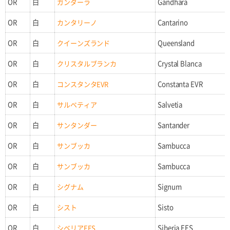
OR
白
ガンダーラ
Gandhara
OR
白
カンタリーノ
Cantarino
OR
白
クイーンズランド
Queensland
OR
白
クリスタルブランカ
Crystal Blanca
OR
白
コンスタンタEVR
Constanta EVR
OR
白
サルベティア
Salvetia
OR
白
サンタンダー
Santander
OR
白
サンブッカ
Sambucca
OR
白
サンブッカ
Sambucca
OR
白
シグナム
Signum
OR
白
シスト
Sisto
OR
白
シベリアEES
Siberia EES