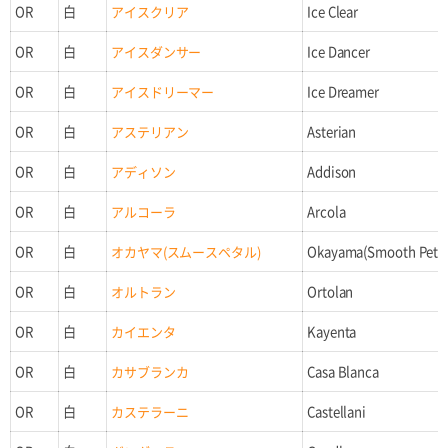
OR
白
アイスクリア
Ice Clear
OR
白
アイスダンサー
Ice Dancer
OR
白
アイスドリーマー
Ice Dreamer
OR
白
アステリアン
Asterian
OR
白
アディソン
Addison
OR
白
アルコーラ
Arcola
OR
白
オカヤマ(スムースペタル)
Okayama(Smooth Petal
OR
白
オルトラン
Ortolan
OR
白
カイエンタ
Kayenta
OR
白
カサブランカ
Casa Blanca
OR
白
カステラーニ
Castellani