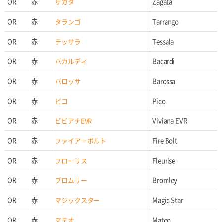
OR
赤
ザガタ
Zagata
OR
赤
タランゴ
Tarrango
OR
赤
テッサラ
Tessala
OR
赤
バカルディ
Bacardi
OR
赤
バロッサ
Barossa
OR
赤
ピコ
Pico
OR
赤
ビビアナEVR
Viviana EVR
OR
赤
ファイアーボルト
Fire Bolt
OR
赤
フローリス
Fleurise
OR
赤
ブロムリー
Bromley
OR
赤
マジックスター
Magic Star
OR
赤
マテオ
Mateo