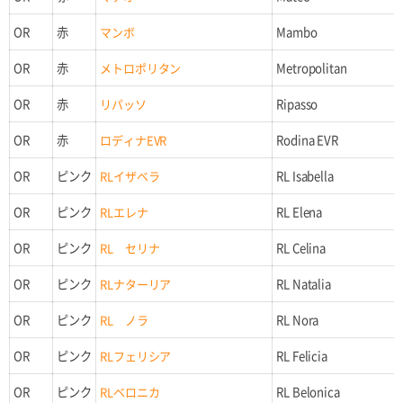
OR
赤
マンボ
Mambo
OR
赤
メトロポリタン
Metropolitan
OR
赤
リパッソ
Ripasso
OR
赤
ロディナEVR
Rodina EVR
OR
ピンク
RLイザベラ
RL Isabella
OR
ピンク
RLエレナ
RL Elena
OR
ピンク
RL セリナ
RL Celina
OR
ピンク
RLナターリア
RL Natalia
OR
ピンク
RL ノラ
RL Nora
OR
ピンク
RLフェリシア
RL Felicia
OR
ピンク
RLベロニカ
RL Belonica