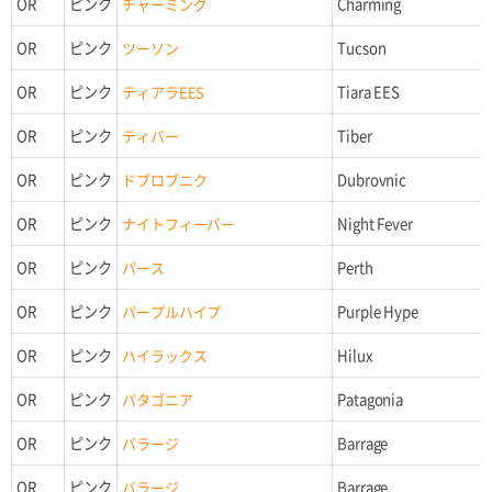
OR
ピンク
チャーミング
Charming
OR
ピンク
ツーソン
Tucson
OR
ピンク
ティアラEES
Tiara EES
OR
ピンク
ティバー
Tiber
OR
ピンク
ドブロブニク
Dubrovnic
OR
ピンク
ナイトフィーバー
Night Fever
OR
ピンク
パース
Perth
OR
ピンク
パープルハイプ
Purple Hype
OR
ピンク
ハイラックス
Hilux
OR
ピンク
パタゴニア
Patagonia
OR
ピンク
バラージ
Barrage
OR
ピンク
バラージ
Barrage