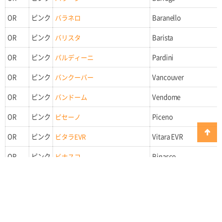
OR
ピンク
バラネロ
Baranello
OR
ピンク
バリスタ
Barista
OR
ピンク
パルディーニ
Pardini
OR
ピンク
バンクーバー
Vancouver
OR
ピンク
バンドーム
Vendome
OR
ピンク
ピセーノ
Piceno
OR
ピンク
ビタラEVR
Vitara EVR
OR
ピンク
ビナスコ
Binasco
OR
ピンク
フィクション
Fiction
OR
ピンク
ブーレスカ
Burlesca
OR
ピンク
フェニス
Fenice