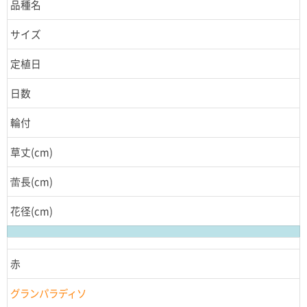
品種名
サイズ
定植日
日数
輪付
草丈(cm)
蕾長(cm)
花径(cm)
赤
グランパラディソ