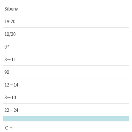
Siberia
18-20
10/20
97
8－11
90
12－14
8－10
22－24
ＣＨ