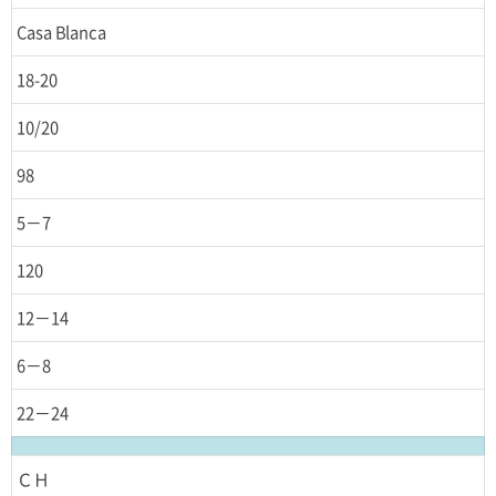
Casa Blanca
18-20
10/20
98
5－7
120
12－14
6－8
22－24
ＣＨ