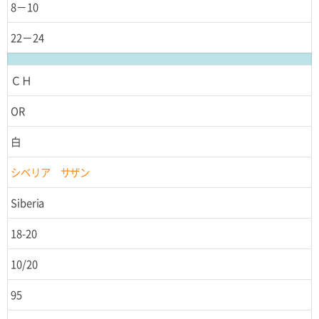
8－10
22－24
ＣＨ
OR
白
シベリア サザン
Siberia
18-20
10/20
95