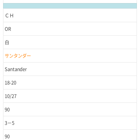
ＣＨ
OR
白
サンタンダー
Santander
18-20
10/27
90
3－5
90