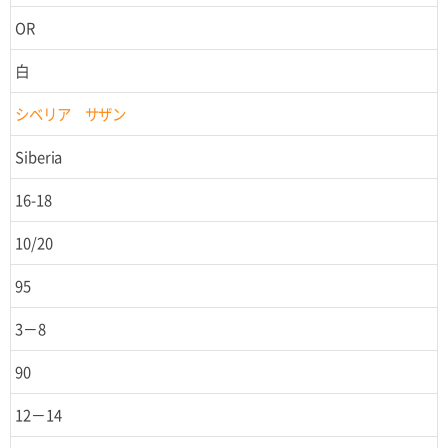
OR
白
シベリア サザン
Siberia
16-18
10/20
95
3－8
90
12－14