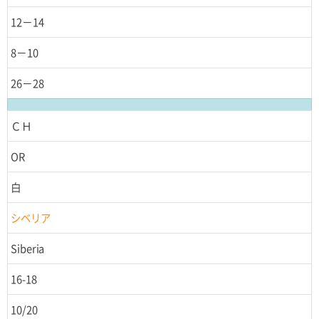
12－14
8－10
26－28
ＣＨ
OR
白
シベリア
Siberia
16-18
10/20