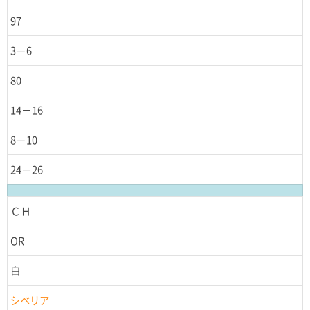
97
3－6
80
14－16
8－10
24－26
ＣＨ
OR
白
シベリア