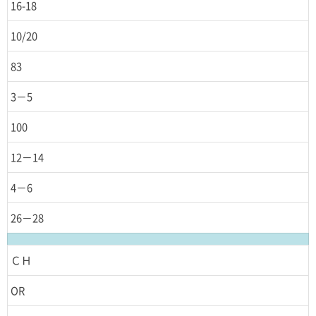
16-18
10/20
83
3－5
100
12－14
4－6
26－28
ＣＨ
OR