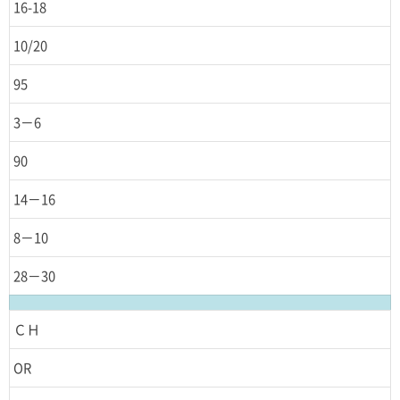
16-18
10/20
95
3－6
90
14－16
8－10
28－30
ＣＨ
OR