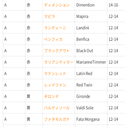
A
赤
ディメンション
Dimention
14-16
A
赤
マピラ
Mapira
12-14
A
赤
ランディーニ
Landini
12-14
A
赤
ベンフィカ
Benfica
12-14
A
赤
ブラックアウト
Black Out
12-14
A
赤
マリアンティマー
MarianneTimmer
12-14
A
赤
ラテンレッド
Latin Red
12-14
A
赤
レッドツイン
Red Twin
12-14
A
黄
ギロンデ
Gironde
12-14
A
黄
バルディソール
Valdi Sole
12-14
A
黄
ファタモルガナ
Fata Morgana
12-14