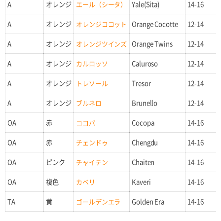
A
オレンジ
エール（シータ）
Yale(Sita)
14-16
A
オレンジ
オレンジココット
Orange Cocotte
12-14
A
オレンジ
オレンジツインズ
Orange Twins
12-14
A
オレンジ
カルロッソ
Caluroso
12-14
A
オレンジ
トレソール
Tresor
12-14
A
オレンジ
ブルネロ
Brunello
12-14
OA
赤
ココパ
Cocopa
14-16
OA
赤
チェンドゥ
Chengdu
14-16
OA
ピンク
チャイテン
Chaiten
14-16
OA
複色
カベリ
Kaveri
14-16
TA
黄
ゴールデンエラ
Golden Era
14-16