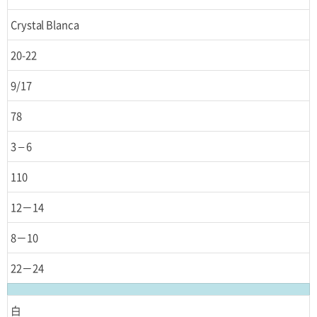
Crystal Blanca
20-22
9/17
78
3 – 6
110
12－14
8－10
22－24
白