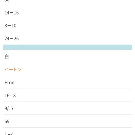
14－16
8－10
24－26
白
イートン
Eton
16-18
9/17
69
1 – 4