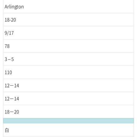
Arlington
18-20
9/17
78
3 – 5
110
12－14
12－14
18－20
白