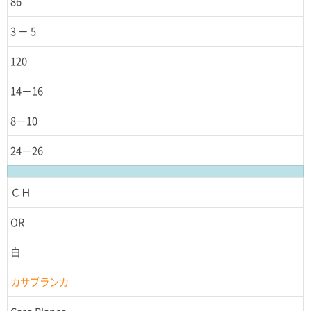
86
3 － 5
120
14－16
8－10
24－26
ＣＨ
OR
白
カサブランカ