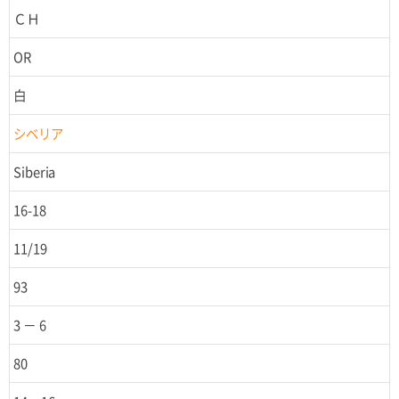
ＣＨ
OR
白
シベリア
Siberia
16-18
11/19
93
3 － 6
80