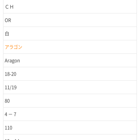
ＣＨ
OR
白
アラゴン
Aragon
18-20
11/19
80
4 － 7
110