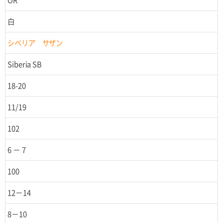
白
シベリア サザン
Siberia SB
18-20
11/19
102
6 － 7
100
12－14
8－10