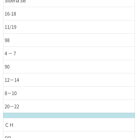
Siberia SB
16-18
11/19
98
4 － 7
90
12－14
8－10
20－22
ＣＨ
OR