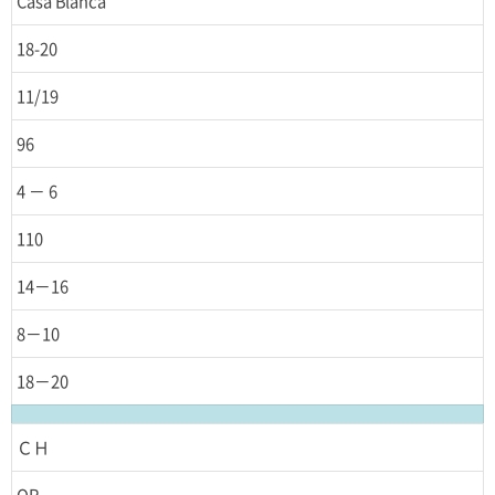
Casa Blanca
18-20
11/19
96
4 － 6
110
14－16
8－10
18－20
ＣＨ
OR