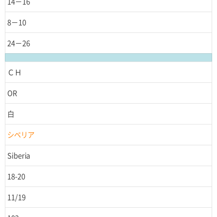
14－16
8－10
24－26
ＣＨ
OR
白
シベリア
Siberia
18-20
11/19