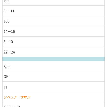
102
8 － 11
100
14－16
8－10
22－24
ＣＨ
OR
白
シベリア サザン