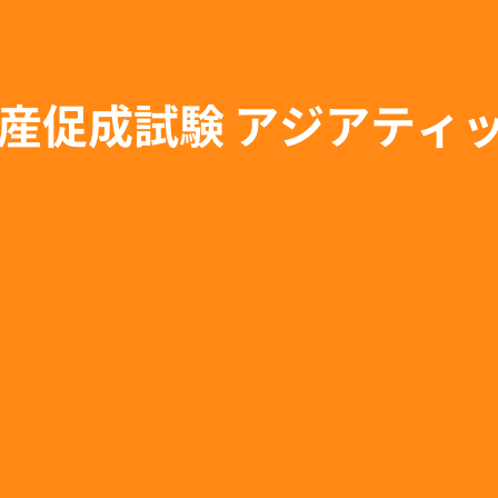
ダ産促成試験 アジアティ