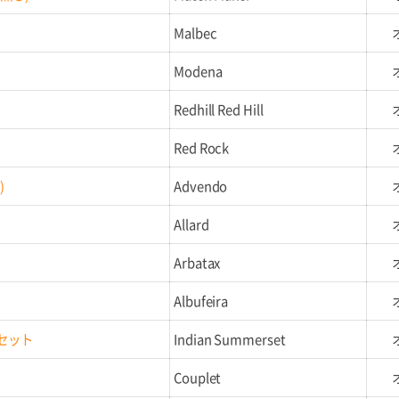
Malbec
Modena
Redhill Red Hill
Red Rock
)
Advendo
Allard
Arbatax
Albufeira
セット
Indian Summerset
Couplet