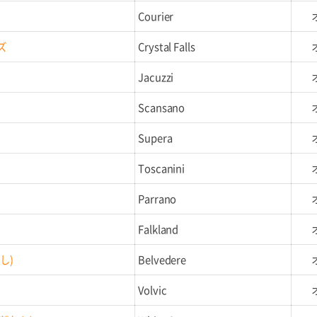
Courier
ズ
Crystal Falls
Jacuzzi
Scansano
Supera
Toscanini
Parrano
Falkland
し)
Belvedere
Volvic