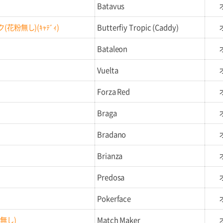
Batavus
粉無し)(ｷｬﾃﾞｨ)
Butterfiy Tropic (Caddy)
Bataleon
Vuelta
Forza Red
Braga
Bradano
Brianza
Predosa
Pokerface
無し)
Match Maker