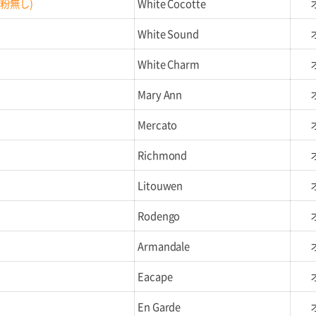
粉無し)
White Cocotte
White Sound
White Charm
Mary Ann
Mercato
Richmond
Litouwen
Rodengo
Armandale
Eacape
En Garde