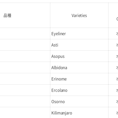
品種
Varieties
Eyeliner
Asti
Asopus
Albidona
Erinome
Ercolano
Osorno
Kilimanjaro