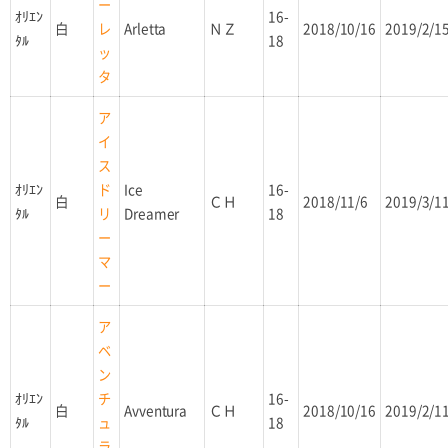
ー
ｵﾘｴﾝ
16-
白
Arletta
ＮＺ
2018/10/16
2019/2/1
レ
ﾀﾙ
18
ッ
タ
ア
イ
ス
ｵﾘｴﾝ
Ice
16-
ド
白
ＣＨ
2018/11/6
2019/3/1
ﾀﾙ
Dreamer
18
リ
ー
マ
ー
ア
ベ
ン
ｵﾘｴﾝ
16-
チ
白
Avventura
ＣＨ
2018/10/16
2019/2/1
ﾀﾙ
18
ュ
ラ