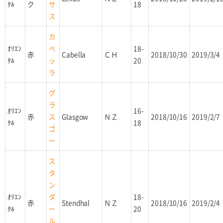
ﾀﾙ
ク
18
サ
ス
カ
ｵﾘｴﾝ
18-
ベ
赤
Cabella
ＣＨ
2018/10/30
2019/3/4
ﾀﾙ
20
ッ
ラ
グ
ラ
ｵﾘｴﾝ
16-
赤
Glasgow
ＮＺ
2018/10/16
2019/2/7
ス
ﾀﾙ
18
ゴ
ー
ス
タ
ン
ｵﾘｴﾝ
18-
ダ
赤
Stendhal
ＮＺ
2018/10/16
2019/2/4
ﾀﾙ
20
ー
ル