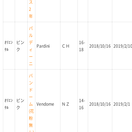
ス
2
年
パ
ル
ｵﾘｴﾝ
ピン
16-
デ
Pardini
ＣＨ
2018/10/16
2019/2/1
ﾀﾙ
ク
18
ィ
ー
ニ
バ
ン
ド
ー
ｵﾘｴﾝ
ピン
14-
Vendome
ＮＺ
2018/10/16
2019/2/1
ム
ﾀﾙ
ク
16
(花
粉
無