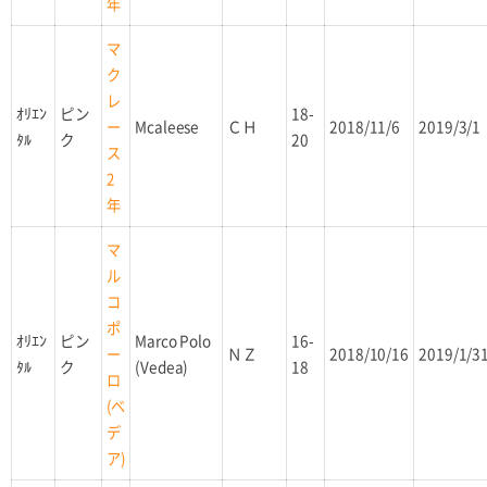
年
マ
ク
レ
ｵﾘｴﾝ
ピン
18-
Mcaleese
ＣＨ
2018/11/6
2019/3/1
ー
ﾀﾙ
ク
20
ス
2
年
マ
ル
コ
ポ
ｵﾘｴﾝ
ピン
Marco Polo
16-
ＮＺ
2018/10/16
2019/1/3
ー
ﾀﾙ
ク
(Vedea)
18
ロ
(ベ
デ
ア)