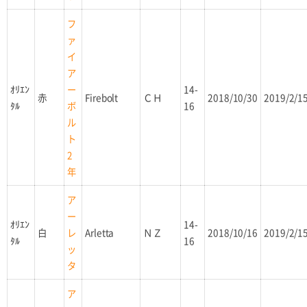
フ
ァ
イ
ア
ｵﾘｴﾝ
14-
ー
赤
Firebolt
ＣＨ
2018/10/30
2019/2/1
ﾀﾙ
16
ボ
ル
ト
2
年
ア
ー
ｵﾘｴﾝ
14-
白
Arletta
ＮＺ
2018/10/16
2019/2/1
レ
ﾀﾙ
16
ッ
タ
ア