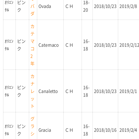
ｵﾘｴﾝ
ピン
18-
Ovada
ＣＨ
2018/10/23
2019/2/8
バ
ﾀﾙ
ク
20
ダ
カ
テ
ｵﾘｴﾝ
ピン
16-
マ
Catemaco
ＣＨ
2018/10/23
2019/2/1
ﾀﾙ
ク
18
コ
2
年
カ
ナ
ｵﾘｴﾝ
ピン
16-
Canaletto
ＣＨ
2018/10/23
2019/2/1
レ
ﾀﾙ
ク
18
ッ
ト
グ
ｵﾘｴﾝ
ピン
16-
ラ
Gracia
ＣＨ
2018/10/16
2019/2/4
ﾀﾙ
ク
18
シ