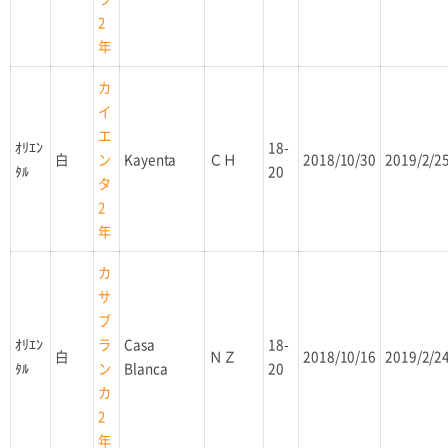
2
年
カ
イ
エ
ｵﾘｴﾝ
18-
白
Kayenta
ＣＨ
2018/10/30
2019/2/2
ン
ﾀﾙ
20
タ
2
年
カ
サ
ブ
ｵﾘｴﾝ
Casa
18-
ラ
白
ＮＺ
2018/10/16
2019/2/2
ﾀﾙ
Blanca
20
ン
カ
2
年