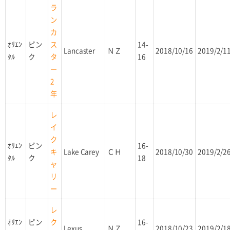
ラ
ン
カ
ｵﾘｴﾝ
ピン
14-
ス
Lancaster
ＮＺ
2018/10/16
2019/2/1
ﾀﾙ
ク
16
タ
ー
2
年
レ
イ
ク
ｵﾘｴﾝ
ピン
16-
Lake Carey
ＣＨ
2018/10/30
2019/2/2
キ
ﾀﾙ
ク
18
ャ
リ
ー
レ
ｵﾘｴﾝ
ピン
16-
ク
Lexus
ＮＺ
2018/10/23
2019/2/1