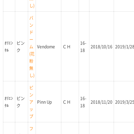
し)
バ
ン
ド
ー
ｵﾘｴﾝ
ピン
16-
Vendome
ＣＨ
2018/10/16
2019/1/2
ム
ﾀﾙ
ク
18
(花
粉
無
し)
ピ
ン
ｵﾘｴﾝ
ピン
16-
Pinn Up
ＣＨ
2018/11/20
2019/3/2
ア
ﾀﾙ
ク
18
ッ
プ
フ