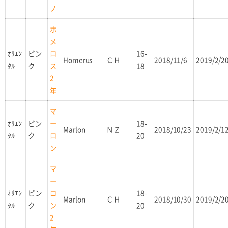
ノ
ホ
メ
ｵﾘｴﾝ
ピン
16-
ロ
Homerus
ＣＨ
2018/11/6
2019/2/2
ﾀﾙ
ク
18
ス
2
年
マ
ｵﾘｴﾝ
ピン
18-
ー
Marlon
ＮＺ
2018/10/23
2019/2/1
ﾀﾙ
ク
20
ロ
ン
マ
ー
ｵﾘｴﾝ
ピン
18-
ロ
Marlon
ＣＨ
2018/10/30
2019/2/2
ﾀﾙ
ク
20
ン
2