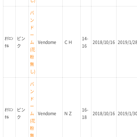
し)
バ
ン
ド
ー
ｵﾘｴﾝ
ピン
14-
Vendome
ＣＨ
2018/10/16
2019/1/2
ム
ﾀﾙ
ク
16
(花
粉
無
し)
バ
ン
ド
ー
ｵﾘｴﾝ
ピン
16-
Vendome
ＮＺ
2018/10/16
2019/1/3
ム
ﾀﾙ
ク
18
(花
粉
無