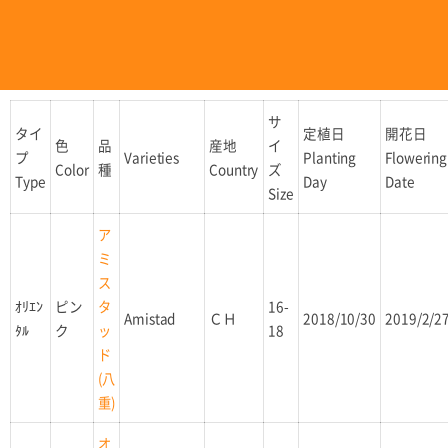
サ
タイ
定植日
開花日
色
品
産地
イ
プ
Varieties
Planting
Flowering
Color
種
Country
ズ
Type
Day
Date
Size
ア
ミ
ス
ｵﾘｴﾝ
ピン
16-
タ
Amistad
ＣＨ
2018/10/30
2019/2/2
ﾀﾙ
ク
18
ッ
ド
(八
重)
オ