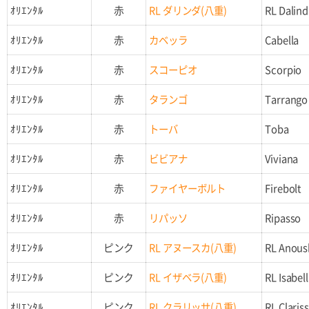
ｵﾘｴﾝﾀﾙ
赤
RL ダリンダ(八重)
RL Dalind
ｵﾘｴﾝﾀﾙ
赤
カベッラ
Cabella
ｵﾘｴﾝﾀﾙ
赤
スコーピオ
Scorpio
ｵﾘｴﾝﾀﾙ
赤
タランゴ
Tarrango
ｵﾘｴﾝﾀﾙ
赤
トーバ
Toba
ｵﾘｴﾝﾀﾙ
赤
ビビアナ
Viviana
ｵﾘｴﾝﾀﾙ
赤
ファイヤーボルト
Firebolt
ｵﾘｴﾝﾀﾙ
赤
リパッソ
Ripasso
ｵﾘｴﾝﾀﾙ
ピンク
RL アヌースカ(八重)
RL Anous
ｵﾘｴﾝﾀﾙ
ピンク
RL イザベラ(八重)
RL Isabel
ｵﾘｴﾝﾀﾙ
ピンク
RL クラリッサ(八重)
RL Claris