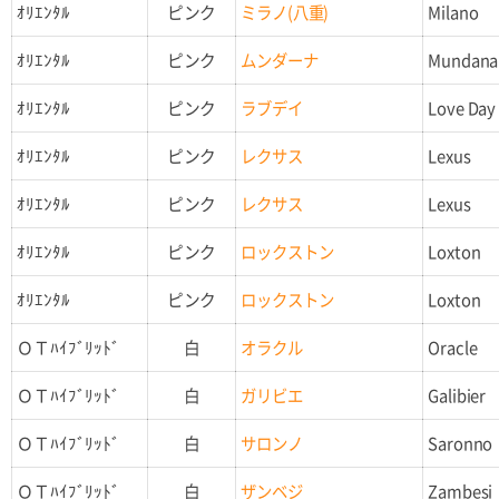
ｵﾘｴﾝﾀﾙ
ピンク
ミラノ(八重)
Milano
ｵﾘｴﾝﾀﾙ
ピンク
ムンダーナ
Mundana
ｵﾘｴﾝﾀﾙ
ピンク
ラブデイ
Love Day
ｵﾘｴﾝﾀﾙ
ピンク
レクサス
Lexus
ｵﾘｴﾝﾀﾙ
ピンク
レクサス
Lexus
ｵﾘｴﾝﾀﾙ
ピンク
ロックストン
Loxton
ｵﾘｴﾝﾀﾙ
ピンク
ロックストン
Loxton
ＯＴﾊｲﾌﾞﾘｯﾄﾞ
白
オラクル
Oracle
ＯＴﾊｲﾌﾞﾘｯﾄﾞ
白
ガリビエ
Galibier
ＯＴﾊｲﾌﾞﾘｯﾄﾞ
白
サロンノ
Saronno
ＯＴﾊｲﾌﾞﾘｯﾄﾞ
白
ザンベジ
Zambesi