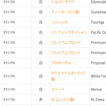
ｵﾘｴﾝﾀﾙ
白
シルバーサイド
Silversid
ｵﾘｴﾝﾀﾙ
白
スノーボード(八重)
Snowboa
ｵﾘｴﾝﾀﾙ
白
トゥーレガ
Tourega
ｵﾘｴﾝﾀﾙ
白
パシフィックオーシャン
Pacific O
ｵﾘｴﾝﾀﾙ
白
プレミアムブロンド
Premium
ｵﾘｴﾝﾀﾙ
白
プレミアムブロンド
Premium
ｵﾘｴﾝﾀﾙ
白
プロポーザル
Proposal
ホワイトトルネード(八
ｵﾘｴﾝﾀﾙ
白
White To
重)
ｵﾘｴﾝﾀﾙ
白
メリーバ
Meriva
ｵﾘｴﾝﾀﾙ
赤
RL エレナ(八重)
RL Elena