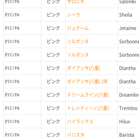
ｵﾘｴﾝﾀﾙ
ピンク
サロニキ
Saloniki
ｵﾘｴﾝﾀﾙ
ピンク
シーラ
Sheila
ｵﾘｴﾝﾀﾙ
ピンク
ジュテーム
Jetaime
ｵﾘｴﾝﾀﾙ
ピンク
ソルボンヌ
Sorbonn
ｵﾘｴﾝﾀﾙ
ピンク
ソルボンヌ
Sorbonn
ｵﾘｴﾝﾀﾙ
ピンク
ダイアンサ(八重)
Diantha
ｵﾘｴﾝﾀﾙ
ピンク
ダイアンサ(八重) 2年
Diantha
ｵﾘｴﾝﾀﾙ
ピンク
ドリームライン(八重)
Dreamlin
ｵﾘｴﾝﾀﾙ
ピンク
トレンティーノ(八重）
Trentino
ｵﾘｴﾝﾀﾙ
ピンク
ハイラックス
Hilux
ｵﾘｴﾝﾀﾙ
ピンク
バリスタ
Barista