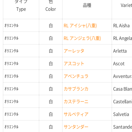
タイプ
色
品種
Varie
Type
Color
ｵﾘｴﾝﾀﾙ
白
RL アイシャ(八重)
RL Aisha
ｵﾘｴﾝﾀﾙ
白
RL アンジェラ(八重)
RL Angel
ｵﾘｴﾝﾀﾙ
白
アーレッタ
Arletta
ｵﾘｴﾝﾀﾙ
白
アスコット
Ascot
ｵﾘｴﾝﾀﾙ
白
アベンチュラ
Avventur
ｵﾘｴﾝﾀﾙ
白
カサブランカ
Casa Bla
ｵﾘｴﾝﾀﾙ
白
カステラーニ
Castellan
ｵﾘｴﾝﾀﾙ
白
サルベティア
Salvetia
ｵﾘｴﾝﾀﾙ
白
サンタンダー
Santande