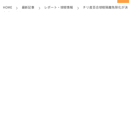
HOME
最新記事
レポート・球根情報
チリ産百合球根隔離免除化が決
定（2002/9/6...