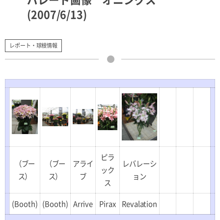
(2007/6/13)
レポート・球根情報
ピラ
（ブー
（ブー
アライ
レバレーシ
ック
ス）
ス）
ブ
ョン
ス
(Booth)
(Booth)
Arrive
Pirax
Revalation