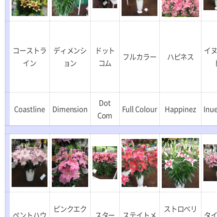
コーストラ
ディメンシ
ドット
イ
フルカラー
ハピネス
イン
ョン
コム
Dot
Coastline
Dimension
Full Colour
Happinez
Inu
Com
ピンクエク
ストロベリ
ペントハウ
スター
ステイトメ
タ