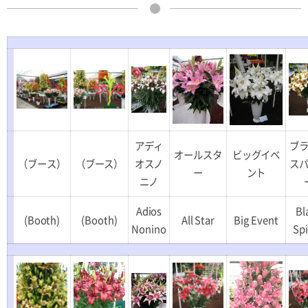
アディ
ブ
オールスタ
ビッグイベ
（ブース）
（ブース）
オスノ
ス
ー
ント
ニノ
Adios
Bl
(Booth)
(Booth)
All Star
Big Event
Nonino
Sp