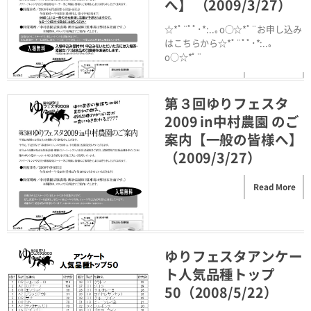
へ】 （2009/3/27）
☆*ﾟ¨ﾟﾟ･*:..｡o○☆*ﾟ¨お申し込み
はこちらから☆*ﾟ¨ﾟﾟ･*:..｡
o○☆*ﾟ¨
Read More
第３回ゆりフェスタ
2009 in中村農園 のご
案内【一般の皆様へ】
（2009/3/27）
Read More
ゆりフェスタアンケー
ト人気品種トップ
50（2008/5/22）