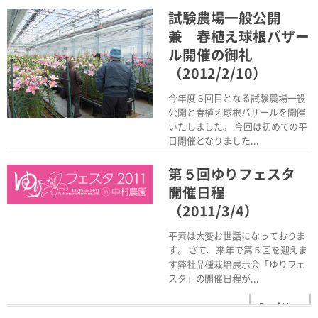
試験農場一般公開
兼 春植え球根バザー
ル開催の御礼
（2012/2/10）
今年度３回目となる試験農場一般
公開と春植え球根バザールを開催
いたしました。 今回は初めての平
日開催となりました...
Read More
第５回ゆりフェスタ
開催日程
（2011/3/4）
平素は大変お世話になっておりま
す。 さて、来年で第５回を迎えま
す弊社品種栽培展示会「ゆりフェ
スタ」の開催日程が...
Read More