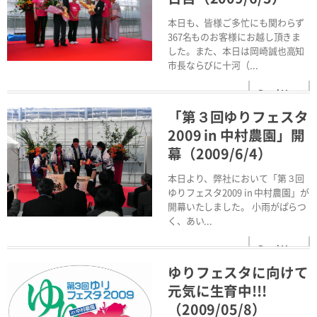
本日も、皆様ご多忙にも関わらず
367名ものお客様にお越し頂きま
した。また、本日は岡崎誠也高知
市長ならびに十河（...
Read More
「第３回ゆりフェスタ
2009 in 中村農園」開
幕（2009/6/4）
本日より、弊社において「第３回
ゆりフェスタ2009 in 中村農園」が
開幕いたしました。 小雨がぱらつ
く、あい...
Read More
ゆりフェスタに向けて
元気に生育中!!!
（2009/05/8）