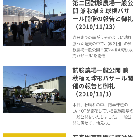
Read More
第二回試験農場一般公
開 兼 秋植え球根バザ
ール開催の報告と御礼
（2010/11/23）
昨日までの雨がうそのように晴れ
渡った晴天の中で、第２回目の試
験農場一般公開日兼‘秋植え球根販
売バザール’を開催...
Read More
試験農場一般公開 兼
秋植え球根バザール開
催の報告と御礼
（2010/11/3）
本日、秋晴れの中、南半球産の
LA・OTが開花している試験農場の
一般公開をいたしました。一般公
開に併せて、地元の...
Read More