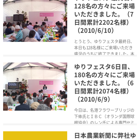
128名の方々にご来場
いただきました。（7
日間累計2202名様）
（2010/6/10）
とうとう、ゆりフェスタ最終日、
本日も128名様にご来場いただき
盛況のうちに終了できました。本
日の専門セミナーに...
ゆりフェスタ6日目、
Read More
180名の方々にご来場
いただきました。（6
日間累計2074名様）
（2010/6/9）
今日は、名港フラワーブリッジの
下條氏とＩＢＣ（オランダ国際球
根協会）のレン氏による専門セミ
ナーが開催されました...
日本農業新聞に弊社ゆ