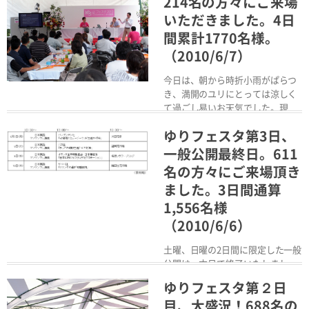
214名の方々にご来場
いただきました。4日
間累計1770名様。
（2010/6/7）
今日は、朝から時折小雨がぱらつ
き、満開のユリにとっては涼しく
て過ごし易いお天気でした。現
在、9割以上の花が開花...
ゆりフェスタ第3日、
Read More
一般公開最終日。611
名の方々にご来場頂き
ました。3日間通算
1,556名様
（2010/6/6）
土曜、日曜の2日間に限定した一般
公開は、本日で終了いたしまし
た。今年から、事前にお申し込み
ゆりフェスタ第２日
をいただくシステムに...
目、大盛況！688名の