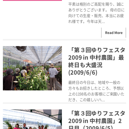
平素は格別のご高配を賜り、誠に
ありがとうございます。 母の日に
向けての生産・販売、本当にお疲
れ様です。今年は天...
Read More
「第３回ゆりフェスタ
2009 in 中村農園」最
終日も大盛況
(2009/6/6)
最終日の今日は、地域や一般の
方々もお招きしたところ、予想以
上の1198名のお客様にご来園いた
だき、この嬉しいハ...
Read More
「第３回ゆりフェスタ
2009 in 中村農園」2
日目（2009/6/5）