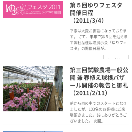
第５回ゆりフェスタ
開催日程
（2011/3/4）
平素は大変お世話になっておりま
す。 さて、来年で第５回を迎えま
す弊社品種栽培展示会「ゆりフェ
スタ」の開催日程が...
Read More
第三回試験農場一般公
開 兼 春植え球根バザ
ール開催の報告と御礼
（2011/2/11）
朝から雨の中でのスタートとなり
ましたが、103名のお客様にご来
場頂きました。誠にありがとうご
ざいました。 次回...