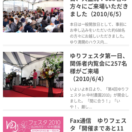
Read More
方々にご来場いただき
ました（2010/6/5）
本日は一般開放日として、事前に
お申し込みをいただいた約688名
の方々にお越しいただきました。
ゆり満開のハウス内...
Read More
ゆりフェスタ第一日、
関係者内覧会に257名
様がご来場
（2010/6/4）
いよいよ本日より、「第4回ゆりフ
ェスタ in 中村農園2010」が開会し
ました。 「間に合う！」「い
や！、厳し...
Read More
Fax通信 ゆりフェス
タ「開催まであと11