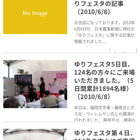
Read More
りフェスタの記事
（2010/6/8）
お世話になっております。2010年
6月8日付、日本農業新聞に弊社の
「ゆりフェスタ」に関する記事が
掲載されました...
Read More
ゆりフェスタ5日目、
124名の方々にご来場
いただきました。（5
日間累計1894名様）
（2010/6/8）
本日は、福岡花市場・藤原氏とボ
ス社・ウィレムヤン氏との講演が
行われました。 藤原氏は、講演の
中で、「現在“競り...
ゆりフェスタ第４日、
Read More