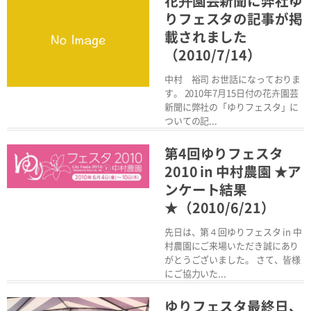
花卉園芸新聞に弊社ゆ
りフェスタの記事が掲
載されました
（2010/7/14）
中村 裕司 お世話になっておりま
す。 2010年7月15日付の花卉園芸
新聞に弊社の「ゆりフェスタ」に
ついての記...
Read More
第4回ゆりフェスタ
2010 in 中村農園 ★ア
ンケート結果
★（2010/6/21）
先日は、第４回ゆりフェスタ in 中
村農園にご来場いただき誠にあり
がとうございました。 さて、皆様
にご協力いた...
Read More
ゆりフェスタ最終日、